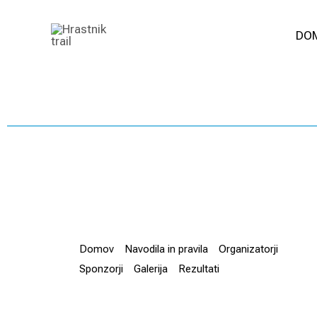
Skip
DO
to
content
Domov
Navodila in pravila
Organizatorji
Sponzorji
Galerija
Rezultati